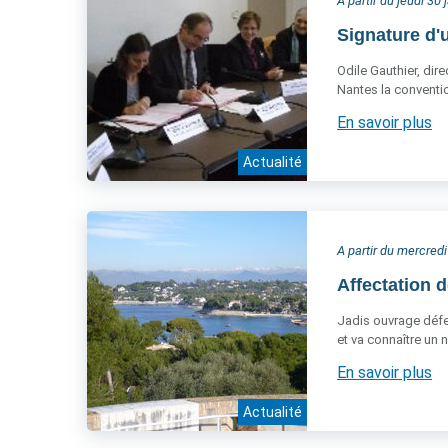
A partir du jeudi 30
Signature d'
Odile Gauthier, dire
Nantes la conventio
En savoir plus
Actualité
A partir du mercredi
Affectation d
Jadis ouvrage défens
et va connaître un 
En savoir plus
Actualité