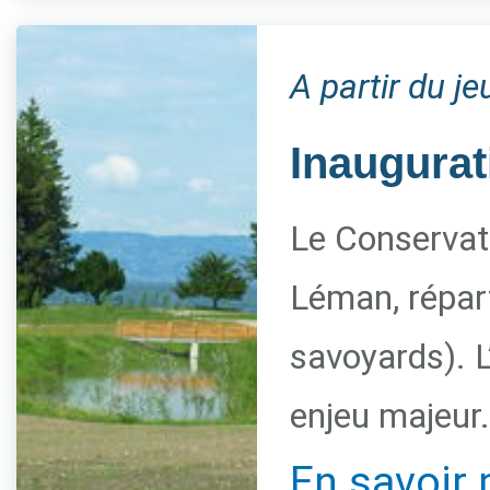
A partir du j
Inaugurat
Le Conservato
Léman, répart
savoyards). L
enjeu majeur.
En savoir 