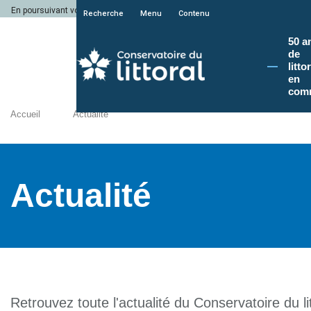
En poursuivant votre navigation sur le site du Conservatoire du littoral, vous a
Recherche
Menu
Contenu
50 a
de
litto
en
com
Accueil
Actualité
Actualité
Retrouvez toute l'actualité du Conservatoire du lit