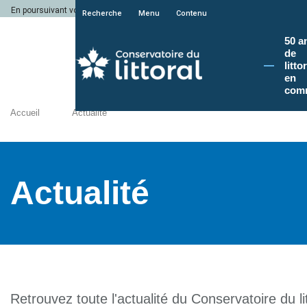
En poursuivant votre navigation sur le site du Conservatoire du littoral, vous a
Recherche
Menu
Contenu
50 a
de
litto
en
com
Accueil
Actualité
Actualité
Retrouvez toute l'actualité du Conservatoire du lit