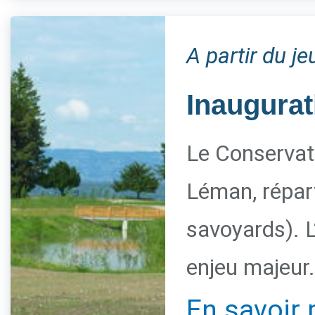
A partir du j
Inaugurat
Le Conservato
Léman, répart
savoyards). L
enjeu majeur.
En savoir 