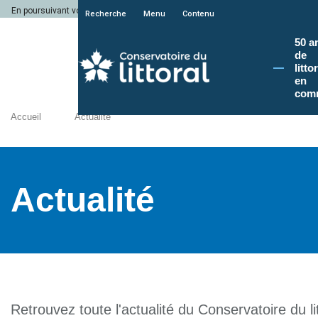
En poursuivant votre navigation sur le site du Conservatoire du littoral, vous a
Recherche
Menu
Contenu
50 a
de
litto
en
com
Accueil
Actualité
Actualité
Retrouvez toute l'actualité du Conservatoire du lit