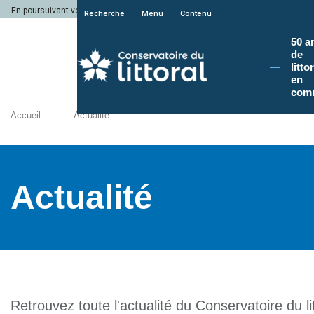
En poursuivant votre navigation sur le site du Conservatoire du littoral, vous a
Recherche
Menu
Contenu
50 a
de
litto
en
com
Accueil
Actualité
Actualité
Retrouvez toute l'actualité du Conservatoire du lit