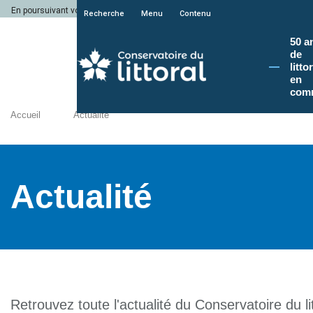
En poursuivant votre navigation sur le site du Conservatoire du littoral, vous a
Recherche
Menu
Contenu
50 a
de
litto
en
com
Accueil
Actualité
Actualité
Retrouvez toute l'actualité du Conservatoire du lit