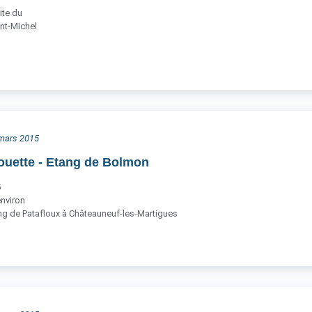
ite du
nt-Michel
6 mars 2015
houette - Etang de Bolmon
5
nviron
g de Patafloux à Châteauneuf-les-Martigues