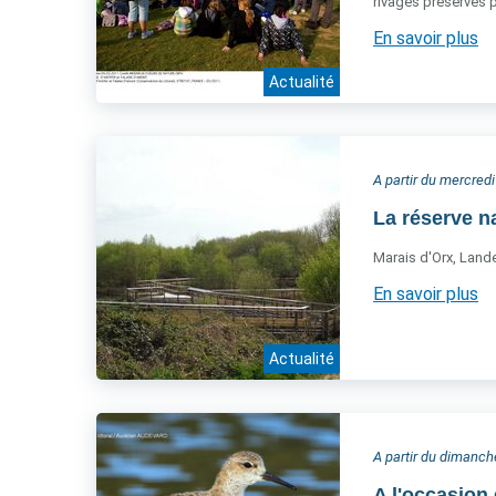
rivages préservés p
En savoir plus
Actualité
A partir du mercred
La réserve n
Marais d'Orx, Land
En savoir plus
Actualité
A partir du dimanc
A l'occasion 