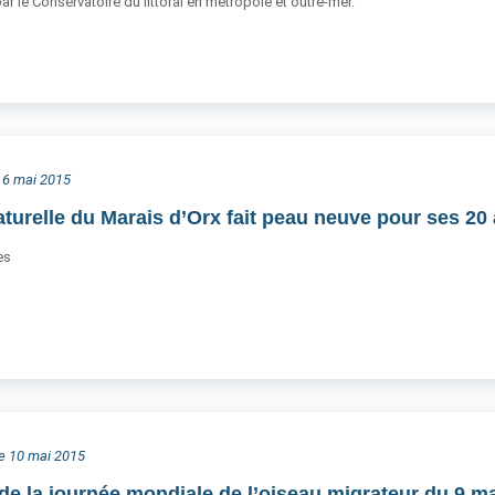
ar le Conservatoire du littoral en métropole et outre-mer.
i 6 mai 2015
aturelle du Marais d’Orx fait peau neuve pour ses 20 
es
he 10 mai 2015
de la journée mondiale de l’oiseau migrateur du 9 mai,