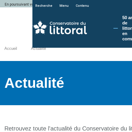
En poursuivant votre navigation sur le site du Conservatoire du littoral, vous a
Recherche
Menu
Contenu
50 a
de
litto
en
com
Accueil
Actualité
Actualité
Retrouvez toute l'actualité du Conservatoire du lit