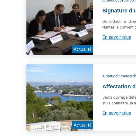
A partir du jeudi 30
Signature d'
Odile Gauthier, dire
Nantes la conventio
En savoir plus
Actualité
A partir du mercredi
Affectation d
Jadis ouvrage défens
et va connaître un 
En savoir plus
Actualité