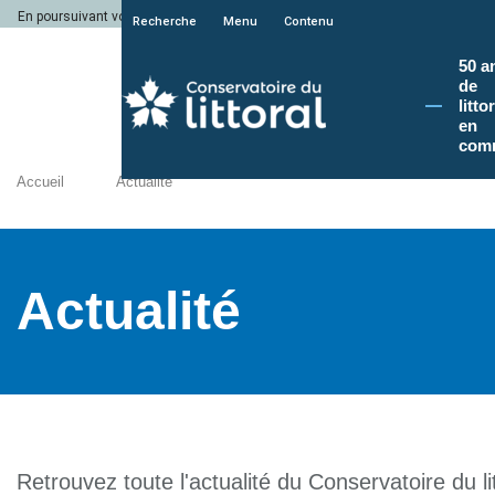
En poursuivant votre navigation sur le site du Conservatoire du littoral, vous a
Recherche
Menu
Contenu
50 a
de
litto
en
com
Accueil
Actualité
Actualité
Retrouvez toute l'actualité du Conservatoire du lit