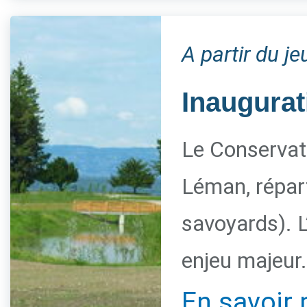
A partir du j
Inaugurat
Le Conservato
Léman, répart
savoyards). L
enjeu majeur.
En savoir 