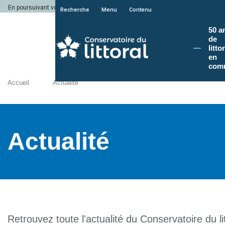
En poursuivant votre navigation sur le site du Conservatoire du littoral, vous a
Recherche
Menu
Contenu
50 a
de
litto
en
com
Accueil
Actualité
Actualité
Retrouvez toute l'actualité du Conservatoire du lit