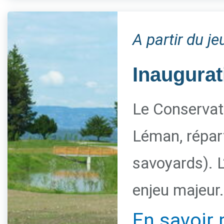
A partir du j
Inaugurat
Le Conservato
Léman, répart
savoyards). L
enjeu majeur.
En savoir 