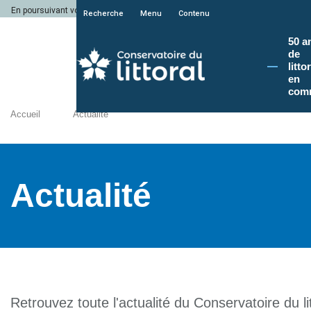
En poursuivant votre navigation sur le site du Conservatoire du littoral, vous a
Recherche
Menu
Contenu
50 a
de
litto
en
com
Accueil
Actualité
Actualité
Retrouvez toute l'actualité du Conservatoire du lit