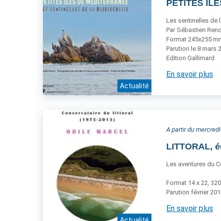
PETITES ÎLE
Les sentinelles de l
Par Sébastien Reno
Format 245x255 mm,
Parution le 8 mars 
Edition Gallimard
En savoir plus
Actualité
A partir du mercredi
LITTORAL, é
Les aventures du Co
Format 14 x 22, 320
Parution février 20
En savoir plus
Actualité