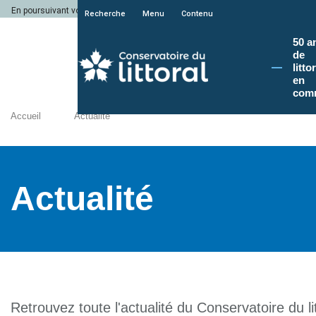
En poursuivant votre navigation sur le site du Conservatoire du littoral, vous a
Recherche
Menu
Contenu
50 a
de
litto
en
com
Accueil
Actualité
Actualité
Retrouvez toute l'actualité du Conservatoire du lit