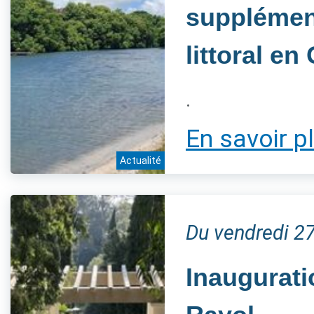
supplément
littoral e
.
En savoir p
Actualité
Du vendredi 2
Inaugurati