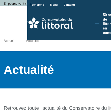
En poursuivant votre navigation sur le site du Conservatoire du littoral, vous a
Recherche
Menu
Contenu
50 a
de
litto
en
com
Accueil
Actualité
Actualité
Retrouvez toute l'actualité du Conservatoire du lit