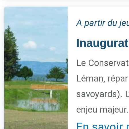
A partir du j
Inaugurat
Le Conservato
Léman, répart
savoyards). L
enjeu majeur.
En savoir 