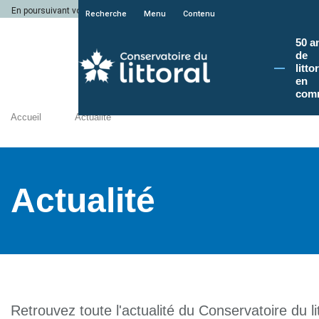
En poursuivant votre navigation sur le site du Conservatoire du littoral, vous a
Recherche
Menu
Contenu
50 a
de
litto
en
com
Accueil
Actualité
Actualité
Retrouvez toute l'actualité du Conservatoire du lit