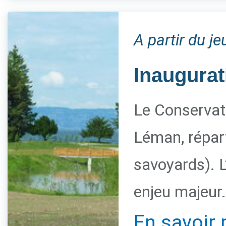
A partir du j
Inaugurat
Le Conservato
Léman, répart
savoyards). L
enjeu majeur.
En savoir 