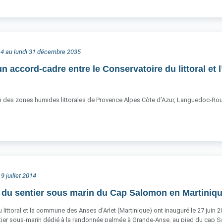
2014 au lundi 31 décembre 2035
un accord-cadre entre le Conservatoire du littoral et
on des zones humides littorales de Provence Alpes Côte d’Azur, Languedoc-Rous
9 juillet 2014
 du sentier sous marin du Cap Salomon en Martiniq
 littoral et la commune des Anses d’Arlet (Martinique) ont inauguré le 27 juin 
tier sous-marin dédié à la randonnée palmée à Grande-Anse, au pied du cap 