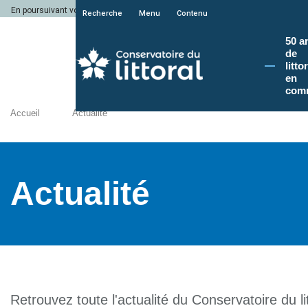
En poursuivant votre navigation sur le site du Conservatoire du littoral, vous a
Recherche
Menu
Contenu
50 a
de
litto
en
com
Accueil
Actualité
Actualité
Retrouvez toute l'actualité du Conservatoire du lit