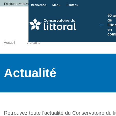
En poursuivant votre navigation sur le site du Conservatoire du littoral, vous a
Recherche
Menu
Contenu
50 a
de
litto
en
com
Accueil
Actualité
Actualité
Retrouvez toute l'actualité du Conservatoire du lit