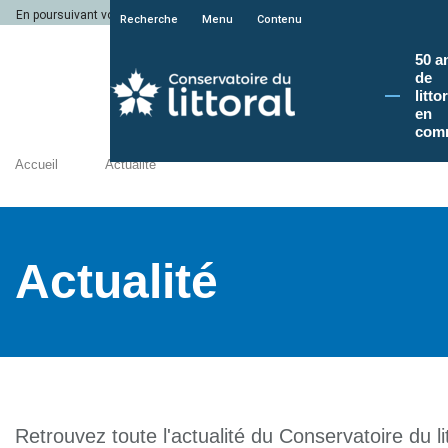
En poursuivant votre navigation sur le site du Conservatoire du littoral, vous a
Recherche
Menu
Contenu
50 a
de
litto
en
com
Accueil
Actualité
Actualité
Retrouvez toute l'actualité du Conservatoire du lit