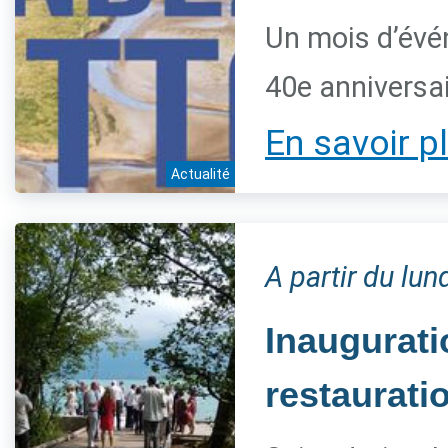
Un mois d’évé
40e anniversai
En savoir p
Actualité
A partir du lun
Inaugurat
restaurati