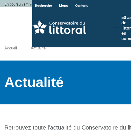
En poursuivant votre navigation sur le site du Conservatoire du littoral, vous a
Recherche
Menu
Contenu
50 a
de
litto
en
com
Accueil
Actualité
Actualité
Retrouvez toute l'actualité du Conservatoire du lit