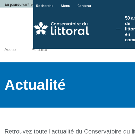
En poursuivant votre navigation sur le site du Conservatoire du littoral, vous a
Recherche
Menu
Contenu
50 a
de
litto
en
com
Accueil
Actualité
Actualité
Retrouvez toute l'actualité du Conservatoire du lit