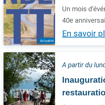
Un mois d’évé
40e anniversai
En savoir p
Actualité
A partir du lun
Inaugurat
restaurati