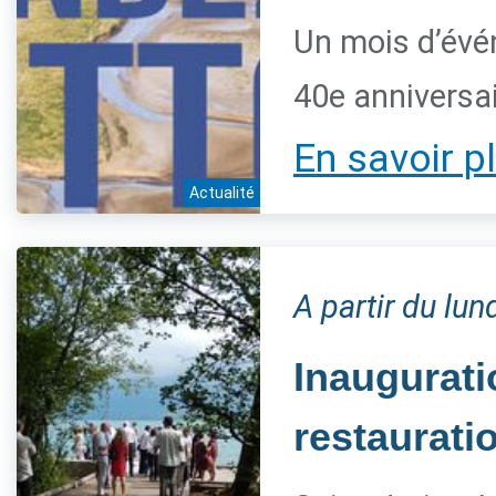
Un mois d’évé
40e anniversai
En savoir p
Actualité
A partir du lun
Inaugurat
restaurati