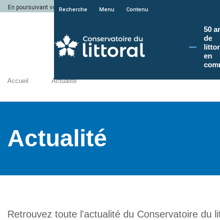
En poursuivant votre navigation sur le site du Conservatoire du littoral, vous a
Recherche
Menu
Contenu
50 a
de
litto
en
com
Accueil
Actualité
Actualité
Retrouvez toute l'actualité du Conservatoire du lit