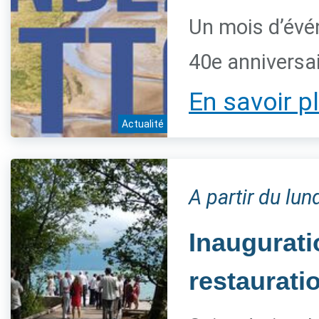
Un mois d’évé
40e anniversai
En savoir p
Actualité
A partir du lun
Inaugurat
restaurati