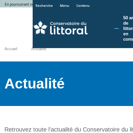
En poursuivant votre navigation sur le site du Conservatoire du littoral, vous a
Recherche
Menu
Contenu
50 a
de
litto
en
com
Accueil
Actualité
Actualité
Retrouvez toute l'actualité du Conservatoire du lit