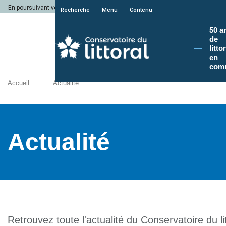
En poursuivant votre navigation sur le site du Conservatoire du littoral, vous a
Recherche
Menu
Contenu
50 a
de
litto
en
com
Accueil
Actualité
Actualité
Retrouvez toute l'actualité du Conservatoire du lit