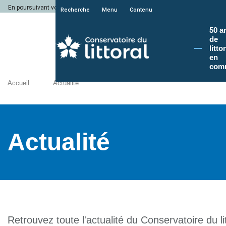
En poursuivant votre navigation sur le site du Conservatoire du littoral, vous a
Recherche
Menu
Contenu
50 a
de
litto
en
com
Accueil
Actualité
Actualité
Retrouvez toute l'actualité du Conservatoire du lit