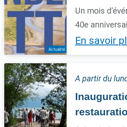
Un mois d’évé
40e anniversai
En savoir p
Actualité
A partir du lun
Inaugurat
restaurati