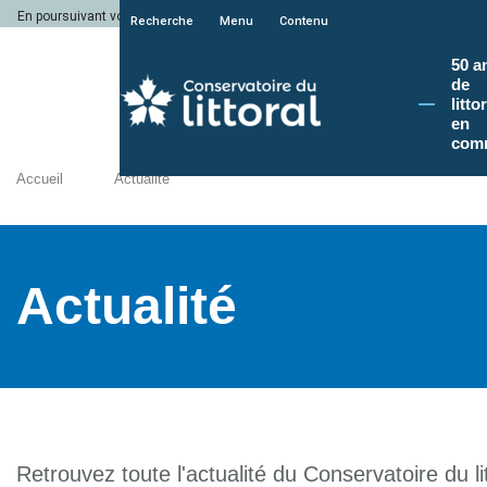
En poursuivant votre navigation sur le site du Conservatoire du littoral, vous a
Recherche
Menu
Contenu
50 a
de
litto
en
com
Accueil
Actualité
Actualité
Retrouvez toute l'actualité du Conservatoire du lit