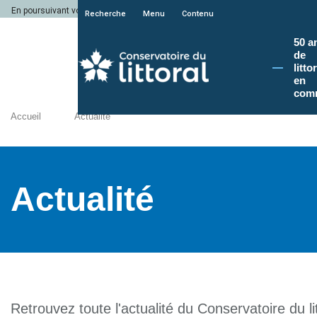
En poursuivant votre navigation sur le site du Conservatoire du littoral, vous a
Recherche
Menu
Contenu
50 a
de
litto
en
com
Accueil
Actualité
Actualité
Retrouvez toute l'actualité du Conservatoire du lit