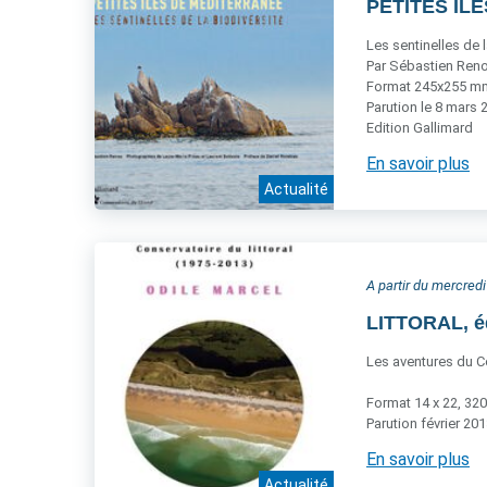
PETITES ÎLE
Les sentinelles de l
Par Sébastien Reno
Format 245x255 mm,
Parution le 8 mars 
Edition Gallimard
En savoir plus
Actualité
A partir du mercredi
LITTORAL, é
Les aventures du Co
Format 14 x 22, 320
Parution février 20
En savoir plus
Actualité