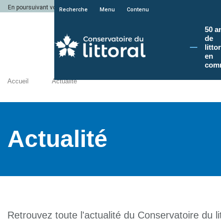
En poursuivant votre navigation sur le site du Conservatoire du littoral, vous a
Recherche
Menu
Contenu
50 a
de
litto
en
com
Accueil
Actualité
Actualité
Retrouvez toute l'actualité du Conservatoire du lit