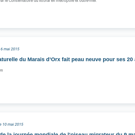
ar le Conservatoire du littoral en métropole et outre-mer.
i 6 mai 2015
aturelle du Marais d’Orx fait peau neuve pour ses 20 
es
he 10 mai 2015
de la journée mondiale de l’oiseau migrateur du 9 mai,