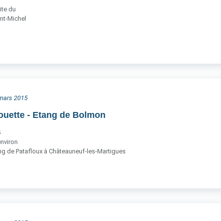
ite du
nt-Michel
6 mars 2015
houette - Etang de Bolmon
5
nviron
g de Patafloux à Châteauneuf-les-Martigues