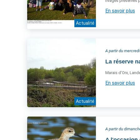
rivages préservés p
En savoir plus
Actualité
A partir du mercred
La réserve n
Marais d'Orx, Land
En savoir plus
Actualité
A partir du dimanc
A l'occasion 