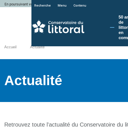
En poursuivant votre navigation sur le site du Conservatoire du littoral, vous a
Recherche
Menu
Contenu
50 a
de
litto
en
com
Accueil
Actualité
Actualité
Retrouvez toute l'actualité du Conservatoire du lit