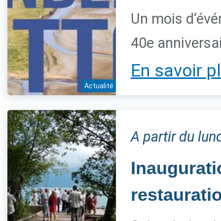
Un mois d’évé
40e anniversai
En savoir p
Actualité
A partir du lun
Inaugurat
restaurati