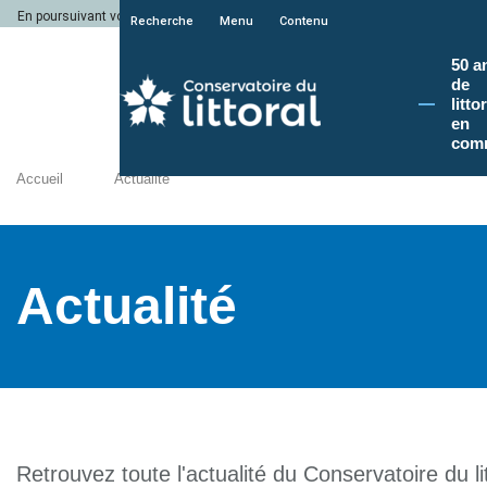
En poursuivant votre navigation sur le site du Conservatoire du littoral, vous a
Recherche
Menu
Contenu
50 a
de
litto
en
com
Accueil
Actualité
Actualité
Retrouvez toute l'actualité du Conservatoire du lit