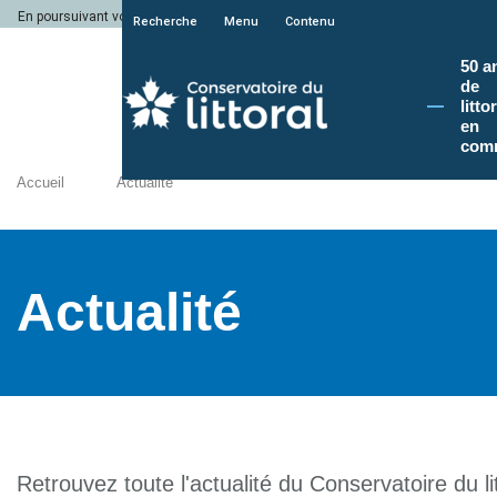
En poursuivant votre navigation sur le site du Conservatoire du littoral, vous a
Recherche
Menu
Contenu
50 a
de
litto
en
com
Accueil
Actualité
Actualité
Retrouvez toute l'actualité du Conservatoire du lit