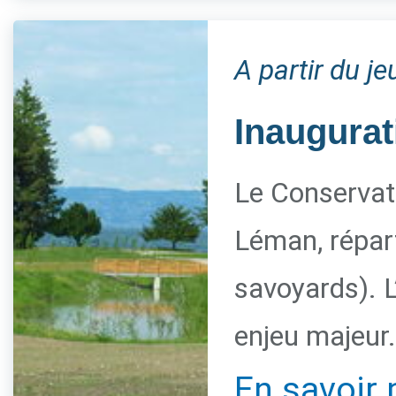
A partir du j
Inaugurat
Le Conservato
Léman, répart
savoyards). L
enjeu majeur.
En savoir 