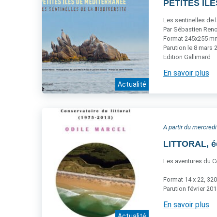
PETITES ÎLE
Les sentinelles de l
Par Sébastien Reno
Format 245x255 mm,
Parution le 8 mars 
Edition Gallimard
En savoir plus
Actualité
A partir du mercredi
LITTORAL, é
Les aventures du Co
Format 14 x 22, 320
Parution février 20
En savoir plus
Actualité