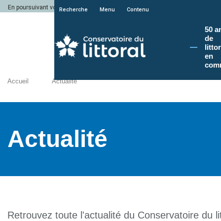
En poursuivant votre navigation sur le site du Conservatoire du littoral, vous a
Recherche
Menu
Contenu
50 a
de
litto
en
com
Accueil
Actualité
Actualité
Retrouvez toute l'actualité du Conservatoire du lit