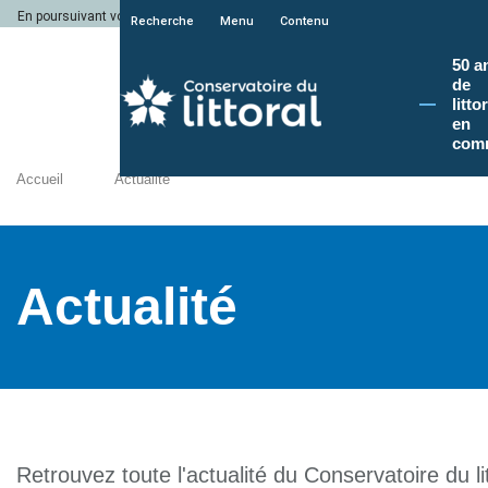
En poursuivant votre navigation sur le site du Conservatoire du littoral, vous a
Recherche
Menu
Contenu
50 a
de
litto
en
com
Accueil
Actualité
Actualité
Retrouvez toute l'actualité du Conservatoire du lit