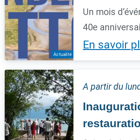
Un mois d’évé
40e anniversai
En savoir p
Actualité
A partir du lun
Inaugurat
restaurati