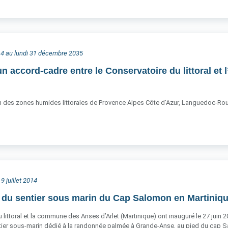
2014 au lundi 31 décembre 2035
un accord-cadre entre le Conservatoire du littoral et
on des zones humides littorales de Provence Alpes Côte d’Azur, Languedoc-Rous
9 juillet 2014
 du sentier sous marin du Cap Salomon en Martiniq
 littoral et la commune des Anses d’Arlet (Martinique) ont inauguré le 27 juin 
tier sous-marin dédié à la randonnée palmée à Grande-Anse, au pied du cap 