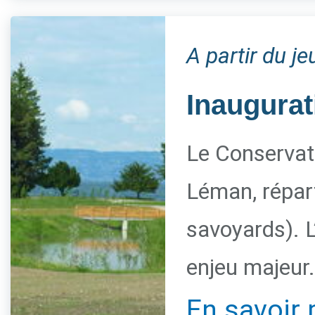
A partir du j
Inaugurat
Le Conservato
Léman, répart
savoyards). L
enjeu majeur.
En savoir 