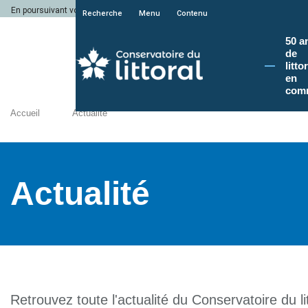
En poursuivant votre navigation sur le site du Conservatoire du littoral, vous a
Recherche
Menu
Contenu
50 a
de
litto
en
com
Accueil
Actualité
Actualité
Retrouvez toute l'actualité du Conservatoire du lit