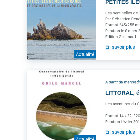
PETITES ÎLE
Les sentinelles de l
Par Sébastien Reno
Format 245x255 mm,
Parution le 8 mars 
Edition Gallimard
En savoir plus
Actualité
A partir du mercredi
LITTORAL, é
Les aventures du Co
Format 14 x 22, 320
Parution février 20
En savoir plus
Actualité