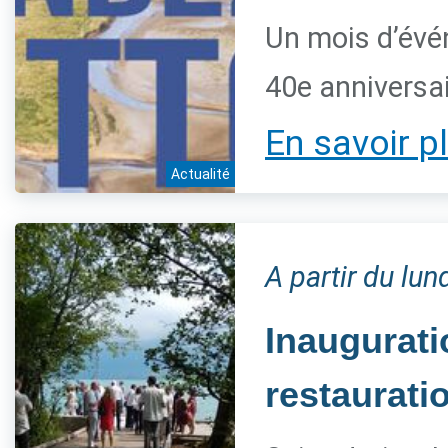
Un mois d’évé
40e anniversai
En savoir p
Actualité
A partir du lun
Inaugurat
restaurati