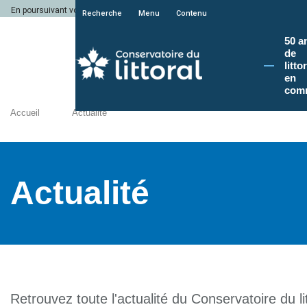
En poursuivant votre navigation sur le site du Conservatoire du littoral, vous a
Recherche
Menu
Contenu
50 a
de
litto
en
com
Accueil
Actualité
Actualité
Retrouvez toute l'actualité du Conservatoire du lit