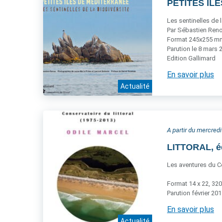
PETITES ÎLE
Les sentinelles de l
Par Sébastien Reno
Format 245x255 mm,
Parution le 8 mars 
Edition Gallimard
En savoir plus
Actualité
A partir du mercredi
LITTORAL, é
Les aventures du Co
Format 14 x 22, 320
Parution février 20
En savoir plus
Actualité