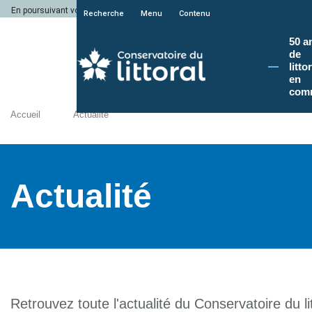
En poursuivant votre navigation sur le site du Conservatoire du littoral, vous a
Recherche
Menu
Contenu
50 a
de
litto
en
com
Accueil
Actualité
Actualité
Retrouvez toute l'actualité du Conservatoire du lit