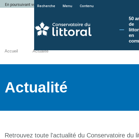
En poursuivant votre navigation sur le site du Conservatoire du littoral, vous a
Recherche
Menu
Contenu
50 a
de
litto
en
com
Accueil
Actualité
Actualité
Retrouvez toute l'actualité du Conservatoire du lit