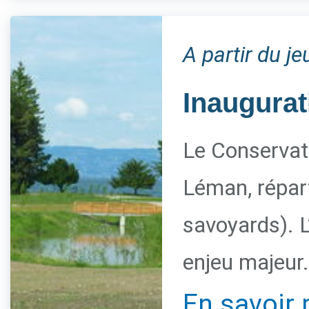
A partir du j
Inaugurat
Le Conservato
Léman, répart
savoyards). L
enjeu majeur.
En savoir 