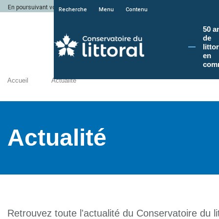
En poursuivant votre navigation sur le site du Conservatoire du littoral, vous a
Recherche
Menu
Contenu
50 a
de
litto
en
com
Accueil
Actualité
Actualité
Retrouvez toute l'actualité du Conservatoire du lit