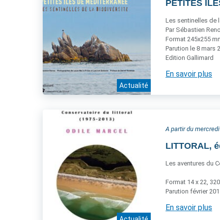
PETITES ÎLE
Les sentinelles de l
Par Sébastien Reno
Format 245x255 mm,
Parution le 8 mars 
Edition Gallimard
En savoir plus
Actualité
A partir du mercredi
LITTORAL, é
Les aventures du Co
Format 14 x 22, 320
Parution février 20
En savoir plus
Actualité