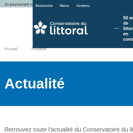
En poursuivant votre navigation sur le site du Conservatoire du littoral, vous a
Recherche
Menu
Contenu
50 a
de
litto
en
com
Accueil
Actualité
Actualité
Retrouvez toute l'actualité du Conservatoire du lit