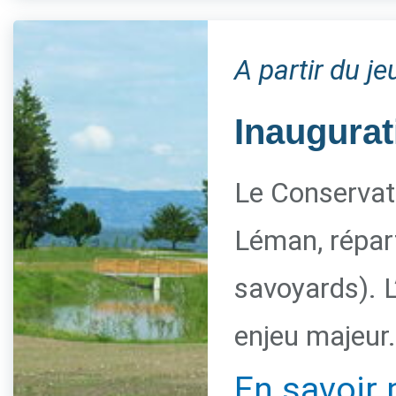
A partir du j
Inaugurat
Le Conservato
Léman, répart
savoyards). L
enjeu majeur.
En savoir 