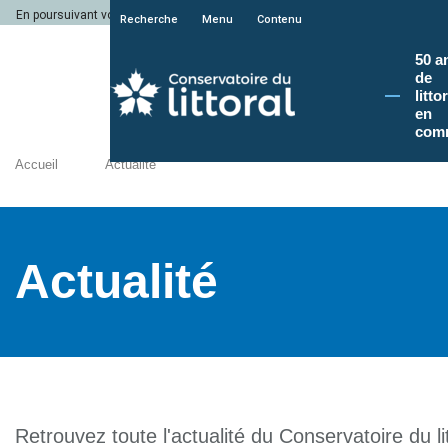
En poursuivant votre navigation sur le site du Conservatoire du littoral, vous a
Recherche
Menu
Contenu
50 a
de
litto
en
com
Accueil
Actualité
Actualité
Retrouvez toute l'actualité du Conservatoire du lit