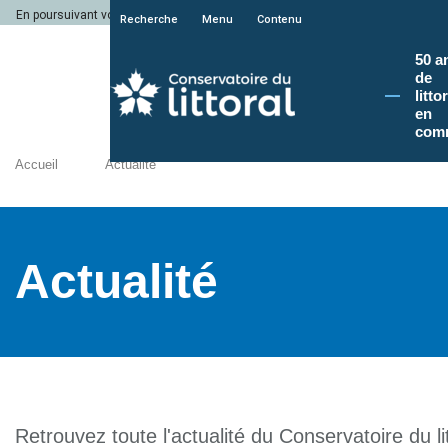
En poursuivant votre navigation sur le site du Conservatoire du littoral, vous a
Recherche
Menu
Contenu
50 a
de
litto
en
com
Accueil
Actualité
Actualité
Retrouvez toute l'actualité du Conservatoire du lit