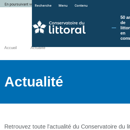
En poursuivant votre navigation sur le site du Conservatoire du littoral, vous a
Recherche
Menu
Contenu
50 a
de
litto
en
com
Accueil
Actualité
Actualité
Retrouvez toute l'actualité du Conservatoire du lit