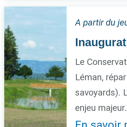
A partir du j
Inaugurat
Le Conservato
Léman, répart
savoyards). L
enjeu majeur.
En savoir 